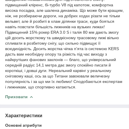
підвищений кліренс, бі-турбо V8 під капотом, комфортна
висока посадка, але шалена динаміка. Що може бути кращим,
ніж, не розбираючи дороги, на добрих ходах різати не тільки
вельвет, але й розбиті в хлам ділянки траси, куди бояться
навіть повстати більшість лижників на вузьких лижах!
Підвищений 15% рокер ERA 3.0 S і талія 80 мм дають змогу
цій досить жорсткому та швидкісному трасовому лижі вільно
спливати в розбитому снігу, що сильно підвищує її
всюдихідність. Досить жорстка чіпка п'ята із системою KERS
дасть вам необхідну опору та різкість під час виходу з
найкрутіших фанових заклонів — благо, що універсальний
середній радіус 14,1 метра дає змогу спокійно писати й
короткіші, і довші дуги. Нереальний карвінг у реальному
сніговому каші, ось за що Титани завоювали величезну
популярність і за що ми їх любимо! Сподобаються експертам
і лижникам, що спортивно катаються.
Приховати
Характеристики
Основні атрибути