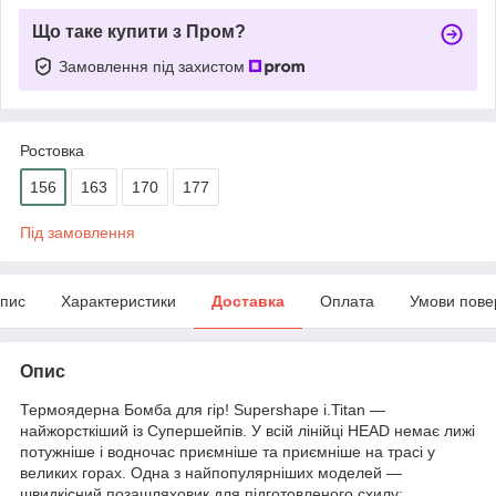
Що таке купити з Пром?
Замовлення під захистом
Ростовка
156
163
170
177
Під замовлення
пис
Характеристики
Доставка
Оплата
Умови пове
Опис
Термоядерна Бомба для гір! Supershape i.Titan —
найжорсткіший із Супершейпів. У всій лінійці HEAD немає лижі
потужніше і водночас приємніше та приємніше на трасі у
великих горах. Одна з найпопулярніших моделей —
швидкісний позашляховик для підготовленого схилу: