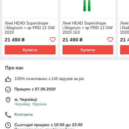
Лижі HEAD Supershape
Лижі HEAD Supershape
Лижі
i.Magnum + кр PRD 12 GW
i.Magnum + кр PRD 12 GW
i.Ra
2020
2020 163
202
21 490
21 490
21 
₴
₴
Купити
Купити
Про нас
100% позитивних з 145 відгуків за рік
Працює з 07.08.2020
м. Чернівці
Чернівці, Україна
Контакти
Сьогодні працює з 10:00 до 23:00