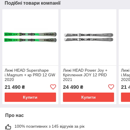
Подібні товари компанії
Лижі HEAD Supershape
Лижі HEAD Power Joy +
Лижі
i.Magnum + кр PRD 12 GW
Кріплення JOY 12 PRD
i.Ma
2020
2021
2020
21 490
24 490
21 
₴
₴
Купити
Купити
Про нас
100% позитивних з 145 відгуків за рік