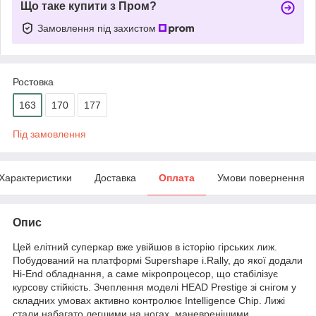
Що таке купити з Пром?
Замовлення під захистом
Ростовка
163
170
177
Під замовлення
Характеристики
Доставка
Оплата
Умови повернення
Опис
Цей елітний суперкар вже увійшов в історію гірських лиж.
Побудований на платформі Supershape i.Rally, до якої додали
Hi-End обладнання, а саме мікропроцесор, що стабілізує
курсову стійкість. Зчеплення моделі HEAD Prestige зі снігом у
складних умовах активно контролює Intelligence Chip. Лижі
стали набагато легшими на ногах, маневренішими,