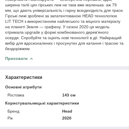
ширина талії цих гірських лиж не така вже маленька: аж 79
мм, що дають універсальність і гарну всюдихідність для траси.
Гірські лижі зроблені за запатентованою HEAD технологією
LIT TECH з використанням найлегшого та міцного матеріалу
на планеті Земля — графену. У сезоні 2020 ця модель
отримала upgrade у формі комбінованого дерев'яного
осердя. Спробуйте та оцініть нові технології в дії. Найкращий
вибір для вдосконалених і просунутих для катання і трасою та
бездоріжжям.
Приховати
Характеристики
Основні атрибути
Ростовка
143 см
Користувальницькі характеристики
Бренд
Head
Рік
2020