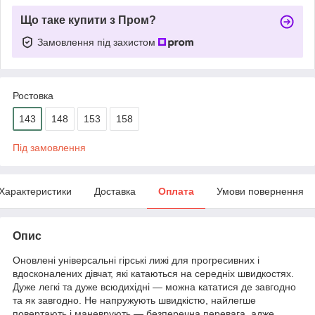
Що таке купити з Пром?
Замовлення під захистом
Ростовка
143
148
153
158
Під замовлення
Характеристики
Доставка
Оплата
Умови повернення
Опис
Оновлені універсальні гірські лижі для прогресивних і
вдосконалених дівчат, які катаються на середніх швидкостях.
Дуже легкі та дуже всюдихідні — можна кататися де завгодно
та як завгодно. Не напружують швидкістю, найлегше
повертають і маневрують — безперечна перевага, адже