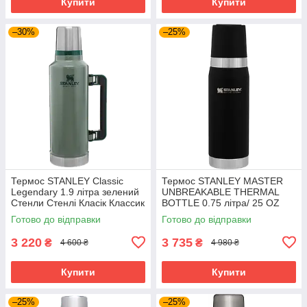
Купити
Купити
–30%
–25%
Термос STANLEY Classic
Термос STANLEY MASTER
Legendary 1.9 літра зелений
UNBREAKABLE THERMAL
Стенли Стенлі Класік Классик
BOTTLE 0.75 літра/ 25 OZ
чорний Стенли Стенлі
Готово до відправки
Готово до відправки
Мастер
3 220
3 735
₴
₴
4 600 ₴
4 980 ₴
Купити
Купити
–25%
–25%