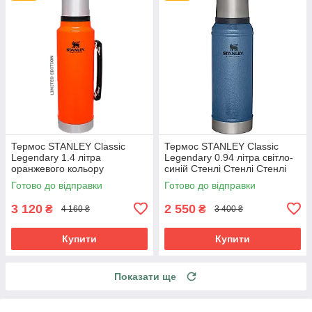
Термос STANLEY Classic
Термос STANLEY Classic
Legendary 1.4 літра
Legendary 0.94 літра світло-
оранжевого кольору
синій Стенлі Стенлі Стенлі
лімітований Стенлі Стенлі
Класик Класик
Готово до відправки
Готово до відправки
Класік Класик
3 120
2 550
₴
₴
4 160 ₴
3 400 ₴
Купити
Купити
Показати ще