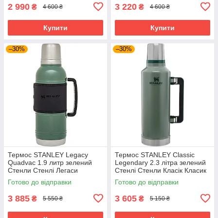
2 990
3 220
₴
₴
4 600 ₴
4 600 ₴
Купити
Купити
–30%
–30%
Термос STANLEY Legacy
Термос STANLEY Classic
Quadvac 1.9 литр зелений
Legendary 2.3 літра зелений
Стенли Стенлі Легаси
Стенлі Стенли Класік Класик
Готово до відправки
Готово до відправки
3 885
3 605
₴
₴
5 550 ₴
5 150 ₴