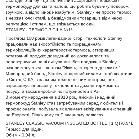
Сьогодні Stanley - це величезний асортимент термосів і
термопосуду для їжі та напоїв, що робить будь-яку подорож
зручною, а відпочинок незабутнім. Stanley - не просто термос
з нержавіючої сталі, а безвідмовний товариш з відмінною
репутацією і стилем, що впізнається всюди.
STANLEY - ТЕРМОС З США №1!
Протягом 100 років легендарної історії технологи Stanley
працювали над зносотійкістю та покращенням
термоізоляційних характеристик термоса, створивши
остаточний продукт, доведений до досконалості та
перевершуючи наші очікування. Вся продукція Stanley
використовується з девізом "Якість, створена для життя".
Міжнародний бренд Stanley створений силами штаб-квартири
в Сіетлі, США, з власним технологічним центром, що
впроваджує інновації у технології та дизайн термосів та
посуду, а також виробничих потужностей в Азії.
З моменту народження в 1913 році якісний і надійний
термопосуд Stanley став затребуваним серед любителів і
професіоналів і побувала як елемент екіпірування експедицій
на Евересті, Північному та Південному полюсах.
STANLEY CLASSIC VACUUM INSULATED BOTTLE | 1 QT/0.94L
Термос для рідин.
Об'єм - 0.94 л.