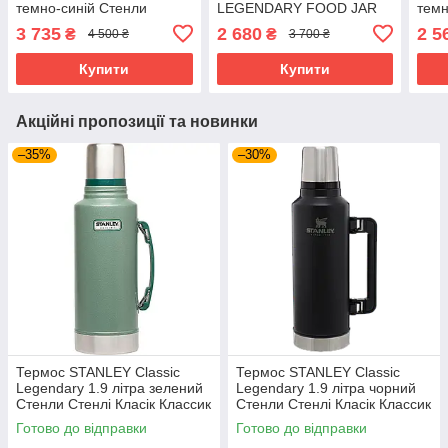
темно-синій Стенли
LEGENDARY FOOD JAR
темн
Стенлі Класік Классик
1.0 QT / 0.94 літра
Стен
3 735
2 680
2 5
₴
₴
4 500 ₴
3 700 ₴
зелений Стенлі Стенлі
Стенлі Класік Класиків
Купити
Купити
Акційні пропозиції та новинки
–35%
–30%
Термос STANLEY Classic
Термос STANLEY Classic
Legendary 1.9 літра зелений
Legendary 1.9 літра чорний
Стенли Стенлі Класік Классик
Стенли Стенлі Класік Классик
Готово до відправки
Готово до відправки