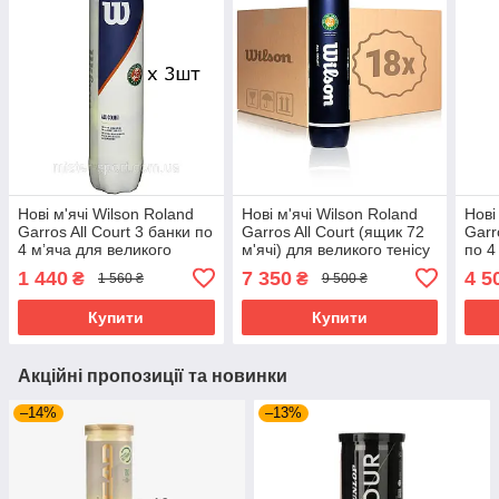
Нові м'ячі Wilson Roland
Нові м'ячі Wilson Roland
Нові
Garros All Court 3 банки по
Garros All Court (ящик 72
Garr
4 мʼяча для великого
м'ячі) для великого тенісу
по 4
тенісу
(18 банок по 4 м'ячі)
тені
1 440
7 350
4 5
₴
₴
1 560 ₴
9 500 ₴
Купити
Купити
Акційні пропозиції та новинки
–14%
–13%