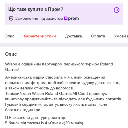
Що таке купити з Пром?
Замовлення під захистом
Опис
Характеристики
Доставка
Оплата
Умови 
Опис
Wilson є офіційним партнером паризького турніру Roland
Garros!
Американська марка створила м'яч, який оснащений
преміальним фетром, щоб забезпечити чудову довговічність,
а також велику стійкість до вологості.
Тенісний м'яч Wilson Roland Garros All Court пропонує
виняткову продуктивність та підходить для будь-яких покритів.
Гумовий сердечник гарантує високу якість навіть після
багатьох годин гри.
ITF схвалено для турнірних ігор.
5 банок під тиском із 4 м'ячами(20 м'ячів)