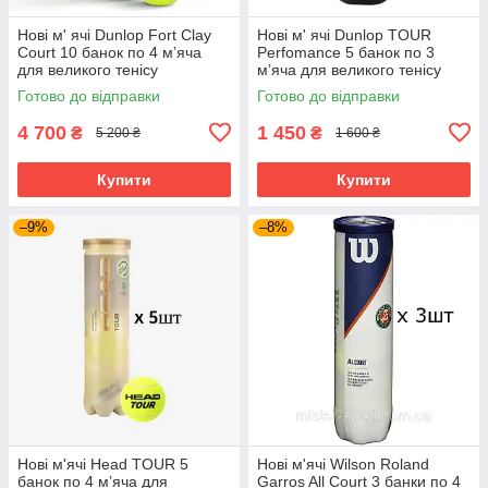
Нові м' ячі Dunlop Fort Clay
Нові м' ячі Dunlop TOUR
Court 10 банок по 4 мʼяча
Perfomance 5 банок по 3
для великого тенісу
мʼяча для великого тенісу
Готово до відправки
Готово до відправки
4 700
1 450
₴
₴
5 200 ₴
1 600 ₴
Купити
Купити
–9%
–8%
Нові м'ячі Head TOUR 5
Нові м'ячі Wilson Roland
банок по 4 мʼяча для
Garros All Court 3 банки по 4