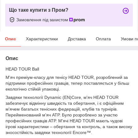
Що таке купити з Пром?
Замовлення під захистом
Опис
Характеристики
Доставка
Оплата
Умови п
Опис
HEAD TOUR Ball
М'яч преміум-класу для тенісу HEAD TOUR, розроблений за
підтримки професійних гравців, тепер поставляється у більш
екологічно стійкій упаковці.
Завдяки технології Dynamic (EN)Core, м'яч HEAD TOUR
забезпечує відмінну швидкість та обертання, і є офіційним
м'ячем багатьох тенісних федерацій, клубів та турнірів.
Перейменований м'яч ATP. Було розроблено за участю
професійних гравців ATP. М'ячі HEAD TOUR мають чудові
ігрові характеристики – обертання та контроль, а також високу
зносостійкість завдяки технології Encore™.