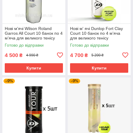
Нові м'ячі Wilson Roland
Нові м' ячі Dunlop Fort Clay
Garros All Court 10 банок по 4
Court 10 банок по 4 мʼяча
мʼяча для великого тенісу
для великого тенісу
Готово до відправки
Готово до відправки
4 500
4 700
₴
₴
4 990 ₴
5 200 ₴
Купити
Купити
–9%
–9%