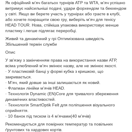
Як офіційний м'яч багатьох турнірів ATP та WTA, м'яч успішно
витримує найсильніші подачі, удари форхендом та бекхендом
у світі. Якщо ви берете участь у турнірах або граєте в клубі,
або хочете покращити свою гру, виберіть м'яч для тенісу
HEAD TOUR. Нова, стійкіша упаковка використовує менше
пластику і легше підлягає переробці.
Живий та динамічний у грі Оптимізована швидкість
Збільшений термін служби
Опис
У зв'язку з закінченням права на використання назви АТР,
всіма улюблений м'яч змінює назву, але не змінює якості.
· У пластиковій банці у формі кубка з кришкою, що
закривається.
· М'яч, який довше за інші залишається як новий.
· Флагман лінійки м'ячів HEAD.
· Технологія Dynamic (EN)Core для тривалого збереження
динамічних властивостей.
· Технологія SmartOptik Felt для поліпшення візуального
сприйняття.
· 10 банок під тиском із 4 м'ячами(40 м'ячів)
Рекомендується для помірних температур та повільних
ґрунтових та хардових кортів.