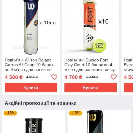
Нові м'ячі Wilson Roland
Нові м' ячі Dunlop Fort
Нові
Garros All Court 10 банок
Clay Court 10 банок по 4
Extr
по 4 мʼяча для великого
мʼяча для великого тенісу
мʼяч
тенісу
4 500
4 700
4 5
₴
₴
4 990 ₴
5 200 ₴
Купити
Купити
Акційні пропозиції та новинки
–13%
–10%