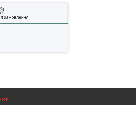
ля замовлення
ності