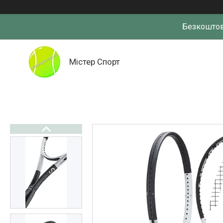
Безкоштов
Містер Спорт