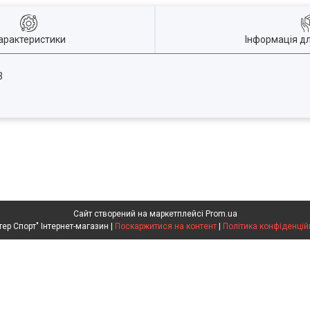
арактеристики
Інформація д
3
Сайт створений на маркетплейсі
Prom.ua
"Містер Спорт" Інтернет-магазин |
Поскаржитися на контент
|
Політика конфіденцій