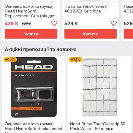
Основна намотка (ручка)
Намотка Yonex Yonex
Намо
Head HydroSorb
AC126EX Grip біла
AC12
Replacement Grip гріп для
тенісу чорна
439
529
529
₴
₴
800 ₴
Купити
Купити
Акційні пропозиції та новинки
–45%
–42%
Основна намотка (ручка)
Head Prime Tour Overgrip 50
Head HydroSorb Replacement
Pack White - 50 штук в