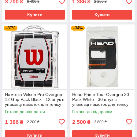
3 700
1 386
₴
₴
6 400 ₴
2 200 ₴
Купити
Купити
–37%
–34%
Намотка Wilson Pro Overgrip
Head Prime Tour Overgrip 30
12 Grip Pack Black - 12 штук в
Pack White - 30 штук в
упаковці намоток для тенісу
упаковці намоток для тенісу
Готово до відправки
Готово до відправки
1 386
2 500
₴
₴
2 200 ₴
3 800 ₴
Купити
Купити