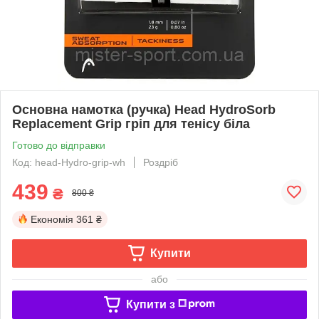
Основна намотка (ручка) Head HydroSorb
Replacement Grip гріп для тенісу біла
Готово до відправки
Код: head-Hydro-grip-wh
Роздріб
439
₴
800 ₴
Економія
361 ₴
Купити
або
Купити з