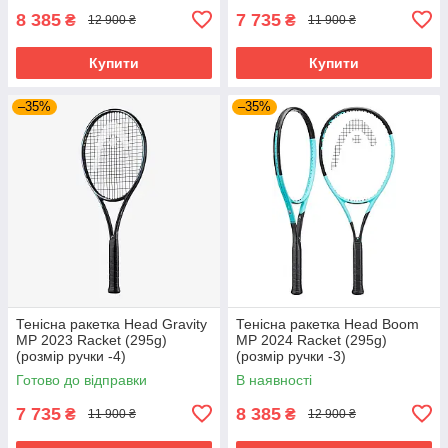
8 385
7 735
₴
₴
12 900 ₴
11 900 ₴
Купити
Купити
–35%
–35%
Тенісна ракетка Head Gravity
Тенісна ракетка Head Boom
MP 2023 Racket (295g)
MP 2024 Racket (295g)
(розмір ручки -4)
(розмір ручки -3)
Готово до відправки
В наявності
7 735
8 385
₴
₴
11 900 ₴
12 900 ₴