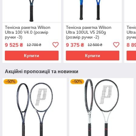
Тенісна ракетка Wilson
Тенісна ракетка Wilson
Тені
Ultra 100 V4.0 (розмір
Ultra 100UL V5 260g
Ultr
ручки -3)
(розмір ручки -2)
ручк
9 525
9 375
8 8
₴
₴
12 700 ₴
12 500 ₴
Купити
Купити
Акційні пропозиції та новинки
–50%
–50%